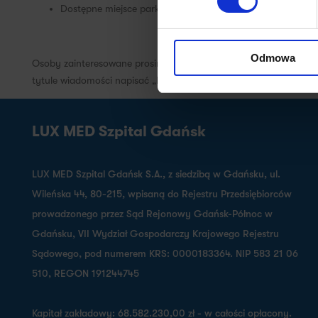
Dostępne miejsce parkingowe na terenie szpitala
Odmowa
Osoby zainteresowane prosimy o przesłanie CV na adres:
praca.
tytule wiadomości napisać „Rekrutacja – Ortopeda OPD”
LUX MED Szpital Gdańsk
LUX MED Szpital Gdańsk S.A., z siedzibą w Gdańsku, ul.
Wileńska 44, 80-215, wpisaną do Rejestru Przedsiębiorców
prowadzonego przez Sąd Rejonowy Gdańsk-Północ w
Gdańsku, VII Wydział Gospodarczy Krajowego Rejestru
Sądowego, pod numerem KRS: 0000183364. NIP 583 21 06
510, REGON 191244745
Kapitał zakładowy: 68.582.230,00 zł - w całości opłacony.