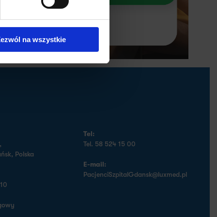
ezwól na wszystkie
Tel:
,
Tel. 58 524 15 00
ńsk, Polska
E-mail:
PacjenciSzpitalGdansk@luxmed.pl
510
gowy