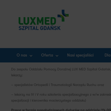
O nas
Oferta
Nasi specjaliści
Dla
Do zespołu Oddziału Pomocy Doraźnej LUX MED Szpital Gdańsk
lekarzy:
– specjalistów Ortopedii i Traumatologii Narządu Ruchu oraz
– lekarzy na IV i V roku szkolenia specjalizacyjnego z w/w zakr
specjalizacji i kierownika macierzystego oddziału)
Praca w formie popołudniowych dyżurów na oddziale (14.00-