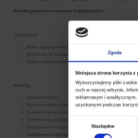
Stawka godzinowa ustalana indywidualnie.
Wymagania:
Prawo wykonywania zawodu
Zgoda
Orientacja na pacjenta, empatia
Dobra organizacja pracy własnej
Niniejsza strona korzysta z
Wykorzystujemy pliki cookie 
Benefity:
ruch w naszej witrynie. Inf
reklamowym i analitycznym. 
Karta MultiSport
uzyskanymi podczas korzysta
Prywatna opieka medyczna
Dofinansowanie nauki języków
Wybór
Dofinansowanie szkoleń i kursów
Niezbędne
zgody
Ubezpieczenie na życie
Ubezpieczenie szpitalne