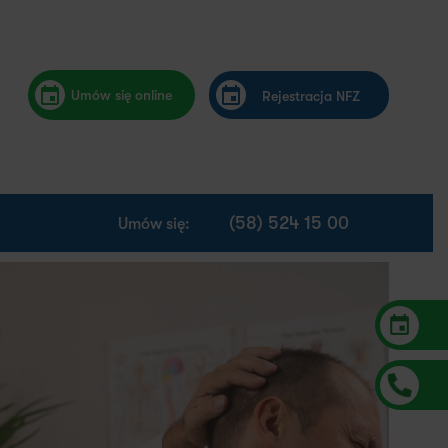
Umów się online
Rejestracja NFZ
(58) 524 15 00
Umów się: