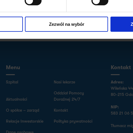
Zezwól na wybór
Z
szpital.gdansk@luxmed.pl
a w
Menu
Kontakt
Szpital
Nasi lekarze
Adres:
Wileńska 44
Oddział Pomocy
80-215 Gda
Aktualności
Doraźnej 24/7
NIP:
O spółce – zarząd
Kontakt
583 21 06 
Relacje Inwestorskie
Polityka prywatności
Tłumacz mi
Dane osobowe