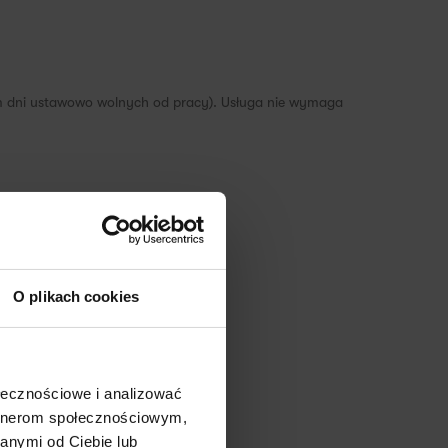
em dni ustawowo wolnych od pracy). Usługa nie wymaga
✕
uj kod.
O plikach cookies
ołecznościowe i analizować
artnerom społecznościowym,
anymi od Ciebie lub