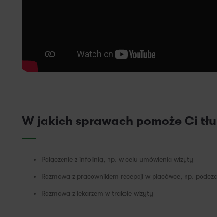
W jakich sprawach pomoże Ci tł
Połączenie z infolinią, np. w celu umówienia wizyty
Rozmowa z pracownikiem recepcji w placówce, np. podczas 
Rozmowa z lekarzem w trakcie wizyty