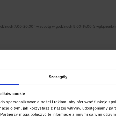
godzinach 7:00-20:00 i w soboty w godzinach 8:00-14:00 (z wyłączeni
ka przy stanowisku oznakowanym naklejką z kodem QR lub od razu zeskan
Szczegóły
 połączenie.
 plików cookie
do spersonalizowania treści i reklam, aby oferować funkcje sp
ormacje o tym, jak korzystasz z naszej witryny, udostępniamy p
Partnerzy mogą połączyć te informacje z innymi danymi otrzym