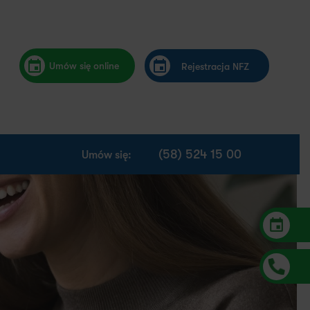
Umów się online
Rejestracja NFZ
(58) 524 15 00
Umów się: