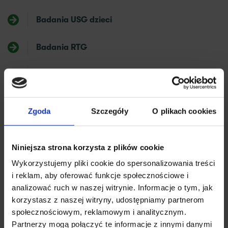
Badania USG dzieci
Badania RTG
Tomografia komputerowa
Rezonans Magnetyczny
Zgoda
Szczegóły
O plikach cookies
Niniejsza strona korzysta z plików cookie
Badania laboratoryjne i diagnostyczne
Wykorzystujemy pliki cookie do spersonalizowania treści
i reklam, aby oferować funkcje społecznościowe i
analizować ruch w naszej witrynie. Informacje o tym, jak
korzystasz z naszej witryny, udostępniamy partnerom
biochemia
społecznościowym, reklamowym i analitycznym.
Partnerzy mogą połączyć te informacje z innymi danymi
hematologia