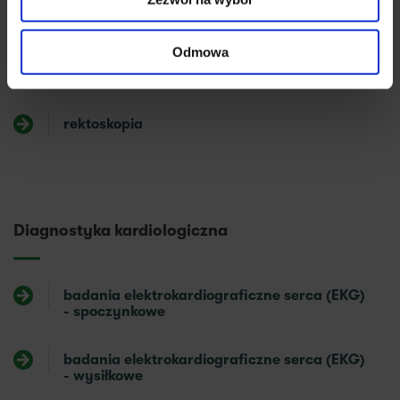
kolonoskopia bez i z znieczuleniem ogólnym
Odmowa
sigmoidoskopia bez i z znieczuleniem
ogólnym
rektoskopia
Diagnostyka kardiologiczna
badania elektrokardiograficzne serca (EKG)
- spoczynkowe
badania elektrokardiograficzne serca (EKG)
- wysiłkowe