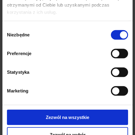
✕
otrzymanymi od Ciebie lub uzyskanymi podczas
korzystania z ich usług.
koagulologia
Wybór
mikrobiologia
Niezbędne
zgody
immunologia
Preferencje
serologia
Statystyka
Marketing
Endoskopia
Zezwól na wszystkie
gastroskopia bez i z znieczuleniem ogólnym
Zezwól na wybór