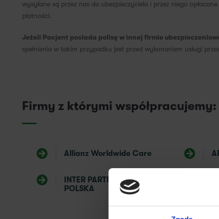
wysyłane są przez nas do ubezpieczyciela i przez niego opłacan
płatności.
Jeżeli Pacjent posiada polisę w innej firmie ubezpieczeniow
spełnienia w takim przypadku jest przed wykonaniem usługi przes
Firmy z którymi współpracujemy:
Allianz Worldwide Care
A
INTER PARTNER ASSISTANCE
M
POLSKA