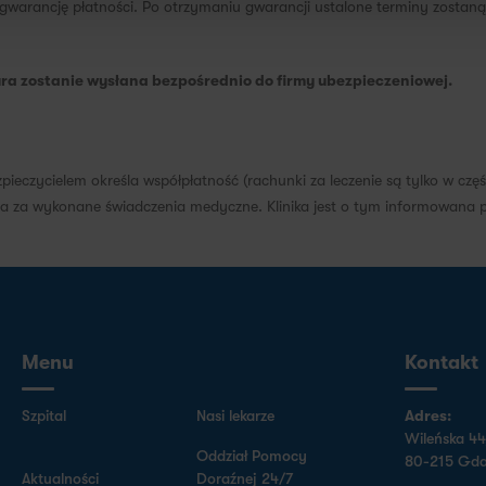
o gwarancję płatności. Po otrzymaniu gwarancji ustalone terminy zostan
ura zostanie wysłana bezpośrednio do firmy ubezpieczeniowej.
czycielem określa współpłatność (rachunki za leczenie są tylko w częś
nia za wykonane świadczenia medyczne. Klinika jest o tym informowana
Menu
Kontakt
Szpital
Nasi lekarze
Adres:
Wileńska 44
Oddział Pomocy
80-215 Gda
Aktualności
Doraźnej 24/7