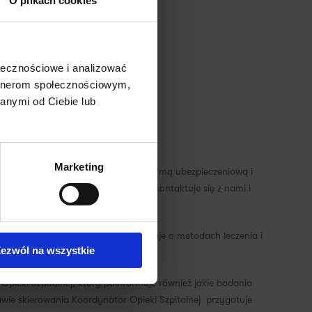
O plikach cookies
ołecznościowe i analizować
artnerom społecznościowym,
anymi od Ciebie lub
inii o posiadanym ubezpieczeniu.
Marketing
est do skontaktowania się ze swoją firmą ubezpieczeniową i
ktu z nami.
Firma
ubezpieczeniowa kontaktuje się z nami i
i stan zdrowia Pacjenta, poinformuje o metodach leczenia i
ezwól na wszystkie
 Opieki Szpitalnej, który poinformuje również jakie badania
wie skierowania Koordynator Opieki Szpitalnej przygotuje