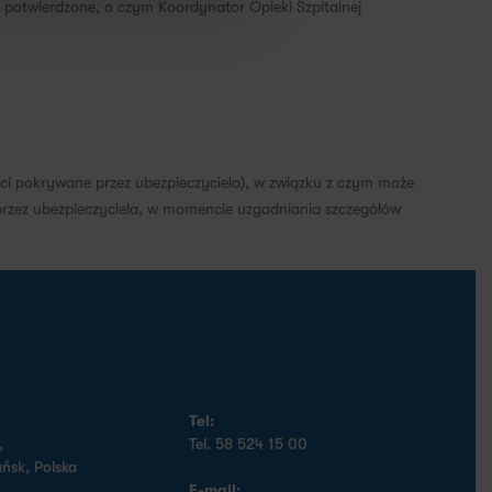
ą potwierdzone, o czym Koordynator Opieki Szpitalnej
ci pokrywane przez ubezpieczyciela), w związku z czym może
 przez ubezpieczyciela, w momencie uzgadniania szczegółów
Tel:
,
Tel. 58 524 15 00
ńsk, Polska
E-mail: