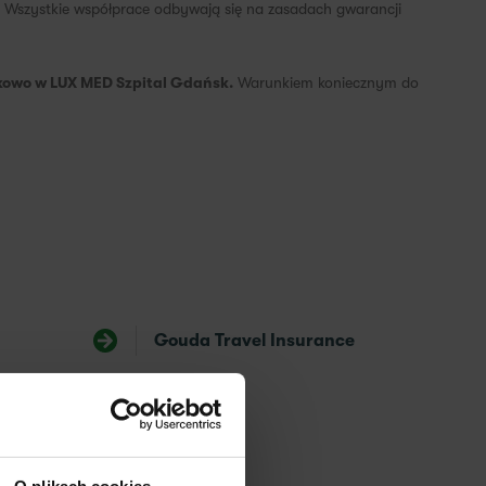
a. Wszystkie współprace odbywają się na zasadach gwarancji
ówkowo w LUX MED Szpital Gdańsk.
Warunkiem koniecznym do
Gouda Travel Insurance
S
Medicover
✕