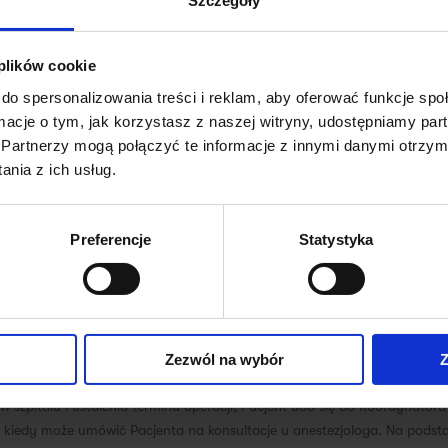
Szczegóły
 plików cookie
do spersonalizowania treści i reklam, aby oferować funkcje sp
ormacje o tym, jak korzystasz z naszej witryny, udostępniamy p
Partnerzy mogą połączyć te informacje z innymi danymi otrzym
iniki pod numer: 58 5241500.
Prosimy poinformować konsultanta infol
nia z ich usług.
Preferencje
Statystyka
oratoryjne; należy zarejestrować się w recepcji. Pacjent zobowiązany j
ital Gdańsk i podaniem adresu
GOPSzpitalGdansk@luxmed.pl
do konta
ia.
stawie wystawionej wcześniej promesy! Podczas konsultacji lekarz omów
Zezwól na wybór
Z
je się na wykonanie operacji, lekarz wystawi skierowanie.
w szpitalu i ustalenia terminu operacji, Pacjent uda się do Koordynatora
 kiedy może umówić Pacjenta na konsultacje u anestezjologa. Na podsta