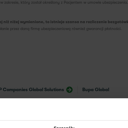
e w zakresie, który został określony z Pacjentem w umowie ubezpieczeni
ej niż niżej wymienione, to istnieje szansa na rozliczenie bezgot
łanie przez daną firmę ubezpieczeniową również gwarancji płatności.
P Companies Global Solutions
Bupa Global
SH International
SOS International A/