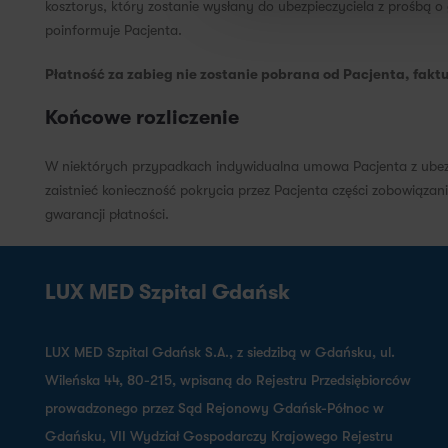
kosztorys, który zostanie wysłany do ubezpieczyciela z prośbą 
poinformuje Pacjenta.
Płatność za zabieg nie zostanie pobrana od Pacjenta, fakt
Końcowe rozliczenie
W niektórych przypadkach indywidualna umowa Pacjenta z ubezpie
zaistnieć konieczność pokrycia przez Pacjenta części zobowiąza
gwarancji płatności.
LUX MED Szpital Gdańsk
LUX MED Szpital Gdańsk S.A., z siedzibą w Gdańsku, ul.
Wileńska 44, 80-215, wpisaną do Rejestru Przedsiębiorców
prowadzonego przez Sąd Rejonowy Gdańsk-Północ w
Gdańsku, VII Wydział Gospodarczy Krajowego Rejestru