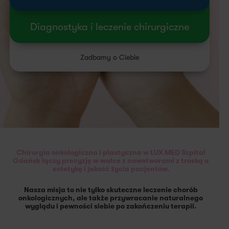
Diagnostyka i leczenie chirurgiczne
Zadbamy o Ciebie
Chirurgia onkologiczna i plastyczna w LUX MED Szpital
Gdańsk łączy precyzję w walce z nowotworami z troską o
estetykę i jakość życia pacjentów.
Nasza misja to nie tylko skuteczne leczenie chorób
onkologicznych, ale także przywracanie naturalnego
wyglądu i pewności siebie po zakończeniu terapii.