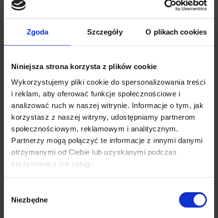
Amputacja piersi z rekonstrukcją z/ bez
limfadenektomii
Zgoda
Szczegóły
O plikach cookies
Wycięcie węzła chłonnego
Obustronna profilaktyczna mastektomia z
Niniejsza strona korzysta z plików cookie
rekonstrukcją
Wykorzystujemy pliki cookie do spersonalizowania treści
i reklam, aby oferować funkcje społecznościowe i
analizować ruch w naszej witrynie. Informacje o tym, jak
korzystasz z naszej witryny, udostępniamy partnerom
społecznościowym, reklamowym i analitycznym.
Diagnostyka nowotworów i
Partnerzy mogą połączyć te informacje z innymi danymi
planowanie leczenia chirurgicznego
✕
otrzymanymi od Ciebie lub uzyskanymi podczas
korzystania z ich usług.
Proces leczenia onkologicznego zawsze poprzedza dokładna
Wybór
diagnostyka. Ostateczna diagnoza stawiana jest na podstawie
Niezbędne
zgody
badań obrazowych, badań laboratoryjnych oraz ocenie
cytologicznej pobranych komórek. Badania komórek