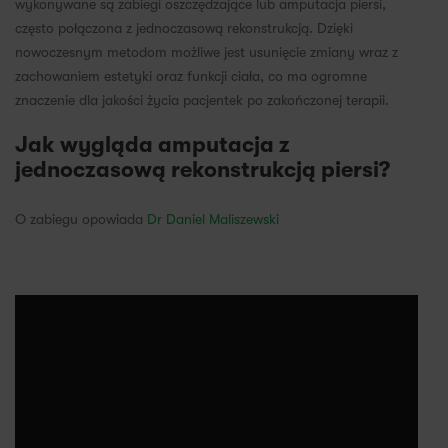
wykonywane są zabiegi oszczędzające lub amputacja piersi,
często połączona z jednoczasową rekonstrukcją. Dzięki
nowoczesnym metodom możliwe jest usunięcie zmiany wraz z
zachowaniem estetyki oraz funkcji ciała, co ma ogromne
znaczenie dla jakości życia pacjentek po zakończonej terapii.
Jak wygląda amputacja z
jednoczasową rekonstrukcją piersi?
O zabiegu opowiada
Dr Daniel Maliszewski