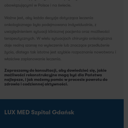
obowiązującymi w Polsce i na świecie.
Ważne jest, aby każda decyzja dotycząca leczenia
onkologicznego była podejmowana indywidualnie, z
uwzględnieniem sytuacji klinicznej pacjenta oraz możliwości
terapeutycznych. W wielu sytuacjach chirurgia onkologiczna
daje realną szansę na wyleczenie lub znaczące przedłużenie
życia, dlatego tak istotne jest szybkie rozpoznanie nowotworu i
właściwe zaplanowanie leczenia.
Zapraszamy do konsultacji, aby dowiedzieć się, jakie
możliwości rekonstrukcyjne mogą być dla Państwa
najlepsze, i jak możemy pomóc w procesie powrotu do
zdrowia i codziennej aktywności.
LUX MED Szpital Gdańsk