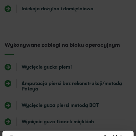
Iniekcja dożylna i domięśniowa
Wykonywane zabiegi na bloku operacyjnym
Wycięcie guzka piersi
Amputacja piersi bez rekonstrukcji/metodą
Pateya
Wycięcie guza piersi metodą BCT
Wycięcie guza tkanek miękkich