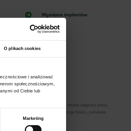
Wymiana implantów
✕
O plikach cookies
ołecznościowe i analizować
artnerom społecznościowym,
anymi od Ciebie lub
piersiowego oraz elastyczności skóry. Utrata objętości piersi,
czny podczas konsultacji ocenia proporcje biustu, położenie
Marketing