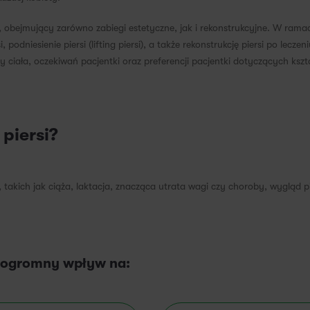
ej, obejmujący zarówno zabiegi estetyczne, jak i rekonstrukcyjne. W ramac
, podniesienie piersi (lifting piersi), a także rekonstrukcję piersi po lec
y ciała, oczekiwań pacjentki oraz preferencji pacjentki dotyczących kszt
piersi?
 takich jak ciąża, laktacja, znacząca utrata wagi czy choroby, wygląd 
a ogromny wpływ na: