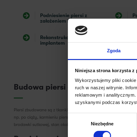
Podniesienie piersi z
P
założeniem implantów
Rekonstrukcja piersi z
R
implantem
b
Zgoda
Niniejsza strona korzysta z
Wykorzystujemy pliki cookie 
Budowa piersi a wybór metody o
ruch w naszej witrynie. Inf
reklamowym i analitycznym. 
uzyskanymi podczas korzysta
Piersi zbudowane są z tkanki gruczołowej, tkanki tłuszczowej oraz 
Wybór
np. po ciąży, karmieniu piersią lub znacznej redukcji masy ciała,
Niezbędne
zgody
brodawki sutkowej, stan okolic piersi oraz możliwości uzyskania