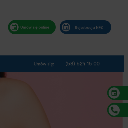
Umów się online
Rejestracja NFZ
(58) 524 15 00
Umów się: