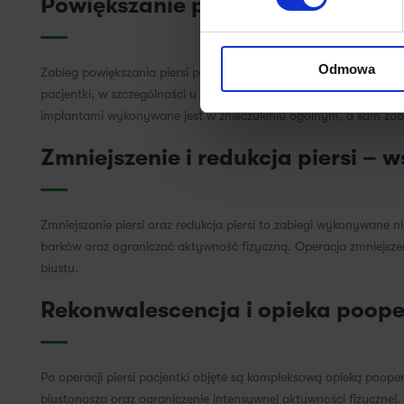
Powiększanie piersi implantami –
Odmowa
Zabieg powiększania piersi polega na umieszczeniu implantów p
pacjentki, w szczególności u pacjentek szczupłych, gdzie implan
implantami wykonywane jest w znieczuleniu ogólnym, a sam zab
Zmniejszenie i redukcja piersi –
Zmniejszanie piersi oraz redukcja piersi to zabiegi wykonywane
barków oraz ograniczać aktywność fizyczną. Operacja zmniejszen
biustu.
Rekonwalescencja i opieka poop
Po operacji piersi pacjentki objęte są kompleksową opieką poop
biustonosza oraz ograniczenie intensywnej aktywności fizycznej. 