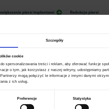
owiększenie piersi implantami
Redukcja piersi
ekonstrukcja kompleksu
rodawka-otoczka
Szczegóły
 plików cookie
do spersonalizowania treści i reklam, aby oferować funkcje sp
peracyjnej
ormacje o tym, jak korzystasz z naszej witryny, udostępniamy p
Partnerzy mogą połączyć te informacje z innymi danymi otrzym
nia z ich usług.
skóry piersi, a ich ostateczny kształt zależy
m.in
. od objętości gruczołu 
 często prowadzi do opadania piersi i zmiany ich kształtu. Chirurg plasty
Preferencje
Statystyka
 atrakcyjnego wyglądu w możliwie najmniej inwazyjny sposób.