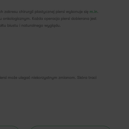
h zakresu chirurgii plastycznej piersi wykonuje się
m.in
.
zeniu onkologicznym. Każda operacja piersi dobierana jest
ałtu biustu i naturalnego wyglądu.
piersi może ulegać niekorzystnym zmianom. Skóra traci