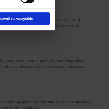
ezwól na wszystkie
 Wybór metody zależy
m.in
. od budowy anatomicznej
a bardziej naturalnego wyglądu. Powiększenie piersi
y biust może powodować dolegliwości bólowe kręgosłupa,
nie układu ruchu oraz przywrócić proporcjonalny kształt
 przejściowy dyskomfort. Zalecane jest noszenie specjalnego
e się po kilku miesiącach.