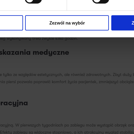
 przebieg zabiegu
Zezwól na wybór
Z
iersi pod gruczołem piersiowym lub pod mięśniem piersiowym większym.
ty piersi często umieszczane są pod mięśniem piersiowym w celu uzyskani
ieg wykonywany trwa zwykle kilka godzin.
 wskazania medyczne
 nie tylko ze względów estetycznych, ale również zdrowotnych. Zbyt duż
ia piersi pozwala poprawić komfort życia pacjentek, zmniejszyć obciąże
eracyjna
eracyjną. W pierwszych tygodniach po zabiegu może wystąpić obrzęk oraz
Efekty zabiegu są widoczne stopniowo, a ich atrakcyjny wygląd stabilizuj