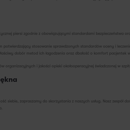
stycznej piersi zgodnie z obowiązującymi standardami bezpieczeństwa ora
m potwierdzający stosowanie sprawdzonych standardów oceny i leczenia
aściwy dobór metod ich łagodzenia oraz dbałość o komfort pacjentek w
w organizacyjnych i jakości opieki okołooperacyjnej świadczonej w szpit
piękna
wność siebie, zapraszamy do skorzystania z naszych usług. Nasz zespół
a.