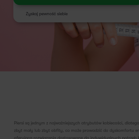
Zyskaj pewność siebie
Piersi są jednym z najważniejszych atrybutów kobiecości, dlatego 
zbyt mały lub zbyt obfity, co może prowadzić do dyskomfortu e
oferująca rozwiązania dostosowane do indywidualnych potrzeb k