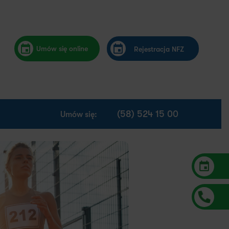
Umów się online
Rejestracja NFZ
(58) 524 15 00
Umów się: