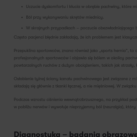
Uczucie dyskomfortu i kłucia w obrębie pachwiny, które m
Ból przy wykonywaniu skrętów miednicy.
W skrajnych przypadkach – poczucie obezwładniającego b
Często pacjenci błędnie zakładają, że ich problemem jest klasy
Przepuklina sportowców, znana również jako „sports hernia”, to 
profesjonalnych sportowców i objawia się bólem w okolicy pachw
powtarzalnych ruchów z dużym obciążeniem, takich jak strzały,
Osłabienie tylnej ściany kanału pachwinowego jest związane z m
składają się głównie z tkanki łącznej, a nie mięśniowej. W związk
Podczas wzrostu ciśnienia wewnątrzbrzusznego, na przykład pod
w pobliżu nerwów i wywołuje nieprzyjemny ból (neuralgia), który
Diagnostyka – badania obrazowe 