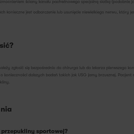
zmocnieniem ściany kanału pachwinowego specjalną siatką (podobnie ja
 konieczne jest odbarczenie lub usunięcie niewielkiego nerwu, który jes
sić?
eży zgłosić się bezpośrednio do chirurga lub do lekarza pierwszego kon
 o konieczności dalszych badań takich jak USG jamy brzusznej. Pacjent 
kliny.
ania
i przepukliny sportowej?