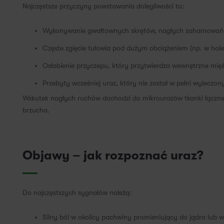
Najczęstsze przyczyny powstawania dolegliwości to:
Wykonywanie gwałtownych skrętów, nagłych zahamowań o
Częste zgięcie tułowia pod dużym obciążeniem (np. w hokej
Osłabienie przyczepu, który przytwierdza wewnętrzne mięś
Przebyty wcześniej uraz, który nie został w pełni wyleczo
Wskutek nagłych ruchów dochodzi do mikrourazów tkanki łącznej
brzucha.
Objawy – jak rozpoznać uraz?
Do najczęstszych sygnałów należą:
Silny ból w okolicy pachwiny promieniujący do jądra lub w