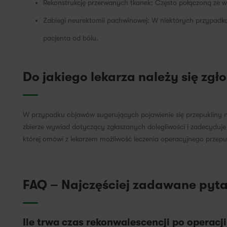
Rekonstrukcję przerwanych tkanek: Często połączoną ze w
Zabiegi neurektomii pachwinowej: W niektórych przypadkach
pacjenta od bólu.
Do jakiego lekarza należy się zgło
W przypadku objawów sugerujących pojawienie się przepukliny nal
zbierze wywiad dotyczący zgłaszanych dolegliwości i zadecyduje
której omówi z lekarzem możliwość leczenia operacyjnego przepu
FAQ – Najczęściej zadawane pyt
Ile trwa czas rekonwalescencji po operacj