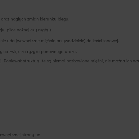
raz nagłych zmian kierunku biegu.
u, piłce nożnej czy rugby).
nie uda (wewnętrzne mięśnie przywodziciele) do kości łonowej.
ny, co zwiększa ryzyko ponownego urazu.
. Ponieważ struktury te są niemal pozbawione mięśni, nie można ich wz
ewnętrznej strony ud.