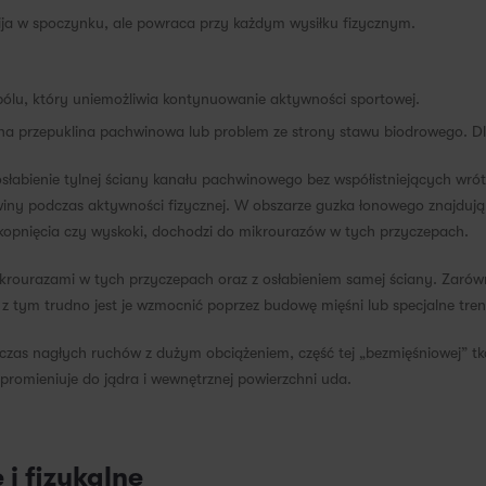
ija w spoczynku, ale powraca przy każdym wysiłku fizycznym.
ólu, który uniemożliwia kontynuowanie aktywności sportowej.
czna przepuklina pachwinowa lub problem ze strony stawu biodrowego. D
osłabienie tylnej ściany kanału pachwinowego bez współistniejących wrót
iny podczas aktywności fizycznej. W obszarze guzka łonowego znajdują 
 kopnięcia czy wyskoki, dochodzi do mikrourazów w tych przyczepach.
ikrourazami w tych przyczepach oraz z osłabieniem samej ściany. Zarów
u z tym trudno jest je wzmocnić poprzez budowę mięśni lub specjalne tren
czas nagłych ruchów z dużym obciążeniem, część tej „bezmięśniowej” tk
 promieniuje do jądra i wewnętrznej powierzchni uda.
i fizykalne