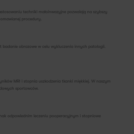
zastosowaniu techniki małoinwazyjne pozwalają na szybszy
a omawianej procedury.
t badanie obrazowe w celu wykluczenia innych patologii.
yników MRI i stopnia uszkodzenia tkanki miękkiej. W naszym
wodowych sportowców.
ednak odpowiednim leczeniu pooperacyjnym i stopniowe