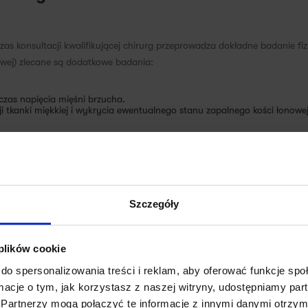
s konsultacji kwalifikującej chirurg przeprowadza dokładne badanie fi
wej) zlecane są dodatkowe badania:
as napięcia mięśni brzucha.
i tkanki miękkiej i wykrycia ewentualnego stanu zapalnego kości łonowej
Szczegóły
ają okolicę pachwiny, mogą zaostrzyć ból. Ten ból może promieniować d
chwinowa.
 plików cookie
do spersonalizowania treści i reklam, aby oferować funkcje sp
ormacje o tym, jak korzystasz z naszej witryny, udostępniamy p
Partnerzy mogą połączyć te informacje z innymi danymi otrzym