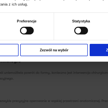
nia z ich usług.
Preferencje
Statystyka
 zalecić leczenie zachowawcze. Obejmuje ono:
n zapalny.
Zezwól na wybór
Z
j ciała pacjenta.
chnologie
ól uniemożliwia powrót do formy, konieczna jest interwencja chirurgicz
acyjnego.
zwykle precyzyjne operowanie w wąskiej przestrzeni anatomicznej. Precy