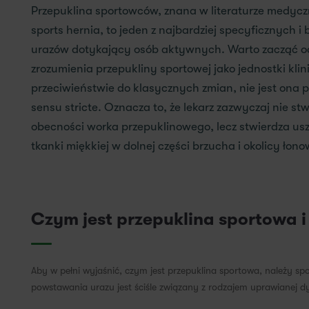
Przepuklina sportowców, znana w literaturze medycz
sports hernia, to jeden z najbardziej specyficznych i
urazów dotykający osób aktywnych. Warto zacząć o
zrozumienia przepukliny sportowej jako jednostki klin
przeciwieństwie do klasycznych zmian, nie jest ona 
sensu stricte. Oznacza to, że lekarz zazwyczaj nie st
obecności worka przepuklinowego, lecz stwierdza us
tkanki miękkiej w dolnej części brzucha i okolicy łono
Czym jest przepuklina sportowa i 
Aby w pełni wyjaśnić, czym jest przepuklina sportowa, należy sp
powstawania urazu jest ściśle związany z rodzajem uprawianej dy