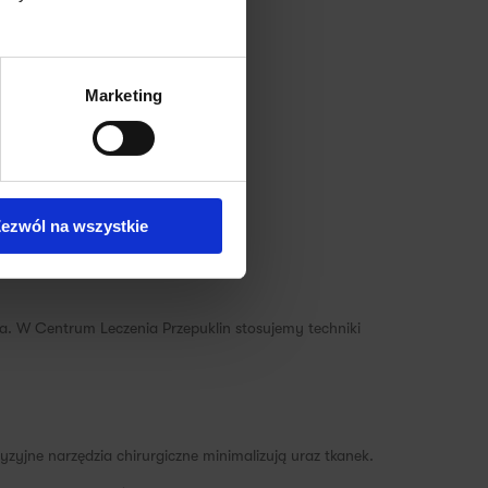
Marketing
ezwól na wszystkie
na. W Centrum Leczenia Przepuklin stosujemy techniki
zyjne narzędzia chirurgiczne minimalizują uraz tkanek.