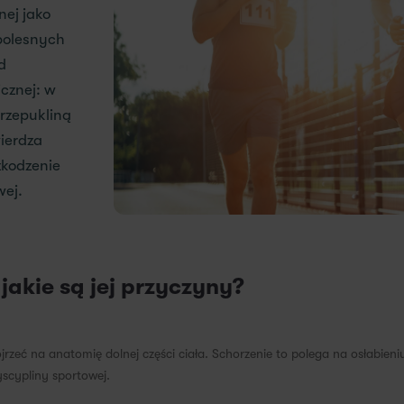
nej jako
 bolesnych
d
icznej: w
przepukliną
wierdza
zkodzenie
wej.
jakie są jej przyczyny?
ojrzeć na anatomię dolnej części ciała. Schorzenie to polega na osłabie
scypliny sportowej.