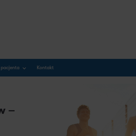
 pacjenta
Kontakt
w –