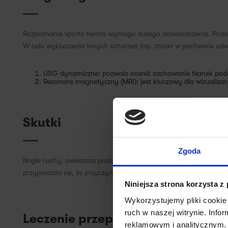
Rozpoznanie sports hernia wymaga dużego doświadczenia. Podcza
W celu wykluczenia innych schorzeń (np. zmian w pachwinie udo
USG dynamiczne: pozwala ocenić zachowanie tkanek podcz
Rezonans magnetyczny (MRI): jest kluczowy dla wizualizacj
Skutki
Zgoda
Nagłe ruchy, zwłaszcza podczas uprawiania sportu, które obciąż
przypuszcza się, że przyczyną tych objawów jest przepuklina pa
Niniejsza strona korzysta z
Wykorzystujemy pliki cookie 
ruch w naszej witrynie. Inf
Leczenie przepukliny sportowej
reklamowym i analitycznym. 