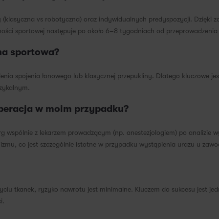
y (klasyczna vs robotyczna) oraz indywidualnych predyspozycji. Dzięki 
ności sportowej następuje po około 6–8 tygodniach od przeprowadzeni
na sportowa?
ia spojenia łonowego lub klasycznej przepukliny. Dlatego kluczowe jes
izykalnym.
peracja w moim przypadku?
g wspólnie z lekarzem prowadzącym (np. anestezjologiem) po analizie w
nizmu, co jest szczególnie istotne w przypadku wystąpienia urazu u za
ciu tkanek, ryzyko nawrotu jest minimalne. Kluczem do sukcesu jest j
i.