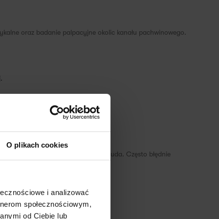
zykalne oraz badanie palpacyjne okolic kanału pachwinowego.
.
✕
O plikach cookies
o jąder lub wewnętrznej powierzchni uda. Często błędnie
ołecznościowe i analizować
artnerom społecznościowym,
anymi od Ciebie lub