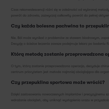
Czas rekonwalescencji różni się w zależności od wybranej metod
powrót do zdrowia, zazwyczaj całkowity powrót do pełnej aktyw
Czy każda bolesna pachwina to przepukli
Nie. Ból może wynikać z problemów ze stawem biodrowym, zapalen
Decyzję o ścieżce leczenia zawsze podejmuje lekarz po badaniu f
Którą metodą zostanie przeprowadzona o
O tym, którą zostanie przeprowadzona operacja, decyduje chirur
centrum priorytetem jest metoda najmniej obciążająca dla orga
Czy przepuklina sportowa może wrócić?
Dzięki zastosowaniu nowoczesnych implantów i precyzyjnemu szy
wdrażanie obciążeń, aby uniknąć wystąpienia urazu w przyszłośc