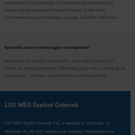
artroskopia, która pozwala na rekonstrukcję uszkodzonych
tkanek bez konieczności otwierania stawu. Dzięki temu
rekonwalescencja jest szybsza, a ryzyko powikłań minimalne.
Sprawdź nasze innowacyjne rozwiązania!
Niezależnie od rodzaju dolegliwości, nasz zespół pomoże Ci
wrócić do pełnej sprawności. Skontaktuj się z nami i umów się na
konsultację – zadbaj o swoje zdrowie i komfort już dziś!
LUX MED Szpital Gdańsk
LUX MED Szpital Gdańsk S.A., z siedzibą w Gdańsku, ul.
Wileńska 44, 80-215, wpisaną do Rejestru Przedsiębiorców