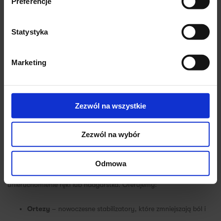
Preferencje
Leczenie zachowawcze (nieinwazyjne)
Statystyka
W wielu przypadkach stosujemy terapię zachowawczą, która
obejmuje:
Marketing
Leki przeciwzapalne i przeciwbólowe
w formie
tabletek, maści czy zastrzyków.
Zezwól na wszystkie
Terapie regeneracyjne
– czynniki wzrostu, kwas
hialuronowy czy komórki macierzyste, które wspomagają
Zezwól na wybór
odbudowę uszkodzonych tkanek, spowalniając
degenerację chrząstki i zmniejszając ból
Odmowa
Dla optymalnych rezultatów czasem konieczne jest
unieruchomienie ręki lub nadgarstka. Oferujemy:
Ortezy
– nowoczesne stabilizatory, które zmniejszają ból i