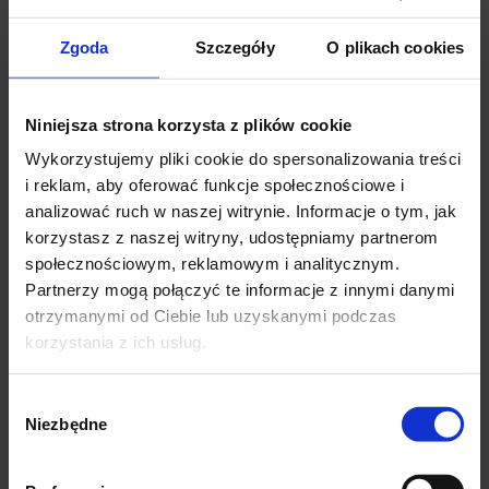
Jak możemy Ci pomóc?
Zgoda
Szczegóły
O plikach cookies
Lekkie urazy
– stłuczenia czy przeciążenia to zazwyczaj
Niniejsza strona korzysta z plików cookie
przypadki, w których odpoczynek, chłodzenie i dostępne bez
Wykorzystujemy pliki cookie do spersonalizowania treści
recepty leki przeciwbólowe szybko przywrócą sprawność Twojej
i reklam, aby oferować funkcje społecznościowe i
ręki.
analizować ruch w naszej witrynie. Informacje o tym, jak
korzystasz z naszej witryny, udostępniamy partnerom
Poważniejsze schorzenia
– jeśli uraz jest bardziej
społecznościowym, reklamowym i analitycznym.
zaawansowany lub ból nie ustępuje, warto zgłosić się do
Partnerzy mogą połączyć te informacje z innymi danymi
ortopedy. Specjalista po dokładnym wywiadzie i badaniu
✕
otrzymanymi od Ciebie lub uzyskanymi podczas
zaproponuje najbardziej odpowiednią ścieżkę leczenia, opartą na
korzystania z ich usług.
nowoczesnych metodach diagnostycznych.
Wybór
Niezbędne
zgody
Nasze metody leczenia: