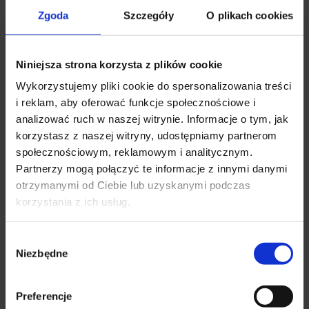
wystąpienia niewielkiego obrzęku lub tkliwości.
Zgoda
Szczegóły
O plikach cookies
Utrzymywanie rany (lub miejsca wkłucia) w czystości i
suchości.
Niniejsza strona korzysta z plików cookie
Powstrzymanie się od aktywności seksualnej przez około 7
Wykorzystujemy pliki cookie do spersonalizowania treści
i reklam, aby oferować funkcje społecznościowe i
dni, aby tkanki mogły się w pełni zregenerować.
analizować ruch w naszej witrynie. Informacje o tym, jak
Normalną aktywność seksualną można wznowić, gdy tylko
korzystasz z naszej witryny, udostępniamy partnerom
pacjent poczuje się komfortowo. Należy jednak pamiętać, że
społecznościowym, reklamowym i analitycznym.
życie seksualne po wazektomii w pierwszej fazie nadal wymaga
Partnerzy mogą połączyć te informacje z innymi danymi
ochrony przed niechcianą ciążą, dopóki lekarz nie potwierdzi
✕
otrzymanymi od Ciebie lub uzyskanymi podczas
braku plemników w badaniu kontrolnym.
korzystania z ich usług.
Wybór
Skutki uboczne i ryzyko – medyczny
Niezbędne
zgody
punkt widzenia
Preferencje