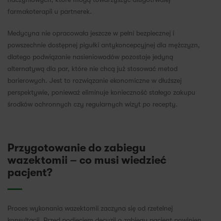
farmakoterapii u partnerek.
Medycyna nie opracowała jeszcze w pełni bezpiecznej i
powszechnie dostępnej pigułki antykoncepcyjnej dla mężczyzn,
dlatego podwiązanie nasieniowodów pozostaje jedyną
alternatywą dla par, które nie chcą już stosować metod
barierowych. Jest to rozwiązanie ekonomiczne w dłuższej
perspektywie, ponieważ eliminuje konieczność stałego zakupu
środków ochronnych czy regularnych wizyt po recepty.
Przygotowanie do zabiegu
wazektomii – co musi wiedzieć
pacjent?
Proces wykonania wazektomii zaczyna się od rzetelnej
konsultacji. Przed podjęciem decyzji o zabiegu pacjent powinien