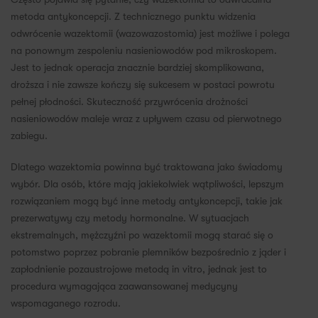
metoda antykoncepcji. Z technicznego punktu widzenia
odwrócenie wazektomii (wazowazostomia) jest możliwe i polega
na ponownym zespoleniu nasieniowodów pod mikroskopem.
Jest to jednak operacja znacznie bardziej skomplikowana,
droższa i nie zawsze kończy się sukcesem w postaci powrotu
pełnej płodności. Skuteczność przywrócenia drożności
nasieniowodów maleje wraz z upływem czasu od pierwotnego
zabiegu.
Dlatego wazektomia powinna być traktowana jako świadomy
wybór. Dla osób, które mają jakiekolwiek wątpliwości, lepszym
rozwiązaniem mogą być inne metody antykoncepcji, takie jak
prezerwatywy czy metody hormonalne. W sytuacjach
ekstremalnych, mężczyźni po wazektomii mogą starać się o
potomstwo poprzez pobranie plemników bezpośrednio z jąder i
zapłodnienie pozaustrojowe metodą in vitro, jednak jest to
procedura wymagająca zaawansowanej medycyny
wspomaganego rozrodu.