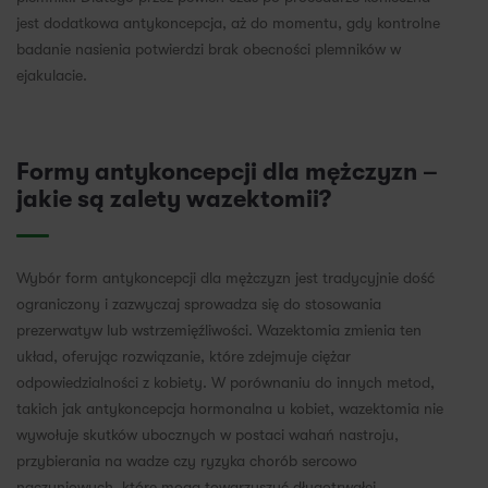
jest dodatkowa antykoncepcja, aż do momentu, gdy kontrolne
badanie nasienia potwierdzi brak obecności plemników w
ejakulacie.
Formy antykoncepcji dla mężczyzn –
jakie są zalety wazektomii?
Wybór form antykoncepcji dla mężczyzn jest tradycyjnie dość
ograniczony i zazwyczaj sprowadza się do stosowania
prezerwatyw lub wstrzemięźliwości. Wazektomia zmienia ten
układ, oferując rozwiązanie, które zdejmuje ciężar
odpowiedzialności z kobiety. W porównaniu do innych metod,
takich jak antykoncepcja hormonalna u kobiet, wazektomia nie
wywołuje skutków ubocznych w postaci wahań nastroju,
przybierania na wadze czy ryzyka chorób sercowo
naczyniowych, które mogą towarzyszyć długotrwałej