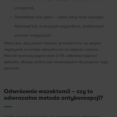
urologicznej.
Przewlekłego bólu jądra – objaw, który może wymagać
fizjoterapii lub, w skrajnych przypadkach, dodatkowych
procedur medycznych.
Ważne jest, aby pacjent wiedział, że wazektomia nie wpływa
negatywnie na funkcje seksualne ani na objętości nasienia.
Plemniki stanowią jedynie około 2-5% całkowitej objętości
ejakulatu, dlatego zmiana jest niezauważalna dla pacjenta i jego
partnerki.
Odwrócenie wazektomii – czy to
odwracalna metoda antykoncepcji?
Często pojawia się pytanie, czy wazektomia to odwracalna