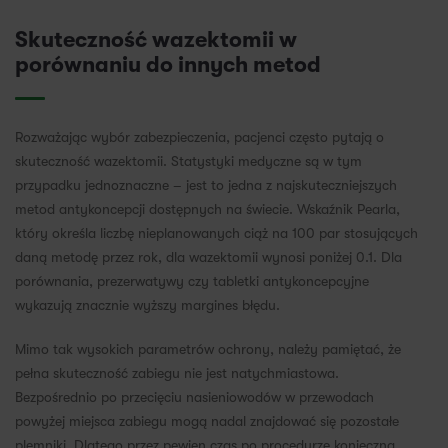
Skuteczność wazektomii w
porównaniu do innych metod
Rozważając wybór zabezpieczenia, pacjenci często pytają o
skuteczność wazektomii. Statystyki medyczne są w tym
przypadku jednoznaczne – jest to jedna z najskuteczniejszych
metod antykoncepcji dostępnych na świecie. Wskaźnik Pearla,
który określa liczbę nieplanowanych ciąż na 100 par stosujących
daną metodę przez rok, dla wazektomii wynosi poniżej 0.1. Dla
porównania, prezerwatywy czy tabletki antykoncepcyjne
wykazują znacznie wyższy margines błędu.
Mimo tak wysokich parametrów ochrony, należy pamiętać, że
pełna skuteczność zabiegu nie jest natychmiastowa.
Bezpośrednio po przecięciu nasieniowodów w przewodach
powyżej miejsca zabiegu mogą nadal znajdować się pozostałe
plemniki. Dlatego przez pewien czas po procedurze konieczna