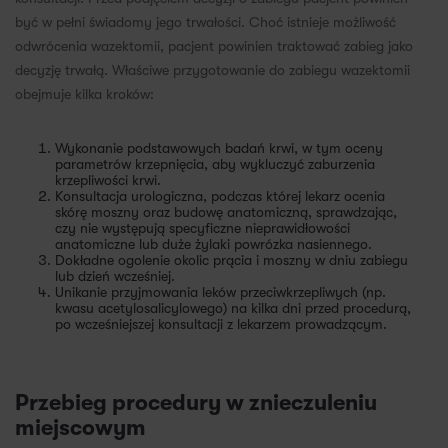
być w pełni świadomy jego trwałości. Choć istnieje możliwość
odwrócenia wazektomii, pacjent powinien traktować zabieg jako
decyzję trwałą. Właściwe przygotowanie do zabiegu wazektomii
obejmuje kilka kroków:
Wykonanie podstawowych badań krwi, w tym oceny
parametrów krzepnięcia, aby wykluczyć zaburzenia
krzepliwości krwi.
Konsultacja urologiczna, podczas której lekarz ocenia
skórę moszny oraz budowę anatomiczną, sprawdzając,
czy nie występują specyficzne nieprawidłowości
anatomiczne lub duże żylaki powrózka nasiennego.
Dokładne ogolenie okolic prącia i moszny w dniu zabiegu
lub dzień wcześniej.
Unikanie przyjmowania leków przeciwkrzepliwych (np.
kwasu acetylosalicylowego) na kilka dni przed procedurą,
po wcześniejszej konsultacji z lekarzem prowadzącym.
Przebieg procedury w znieczuleniu
miejscowym