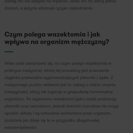
zabieg ten nie wpływa na męskość, libido ani na samą jakość
doznań, a jedynie eliminuje ryzyko zapłodnienia.
Czym polega wazektomia i jak
wpływa na organizm mężczyzny?
Wiele osób zastanawia się, na czym polega wazektomia w
praktyce medycznej. Istotą tej procedury jest przerwanie
ciągłości przewodów wyprowadzających plemniki z jąder. Z
medycznego punktu widzenia jest to zabieg o niskim stopniu
inwazyjności, który nie ingeruje w gospodarkę hormonalną
organizmu. Po wykonaniu wazektomii jądra nadal produkują
plemniki oraz testosteron, jednak komórki rozrodcze nie mogą
opuścić układu i są naturalnie wchłaniane przez organizm,
podobnie jak dzieje się to w przypadku długotrwałej
wstrzemięźliwości.