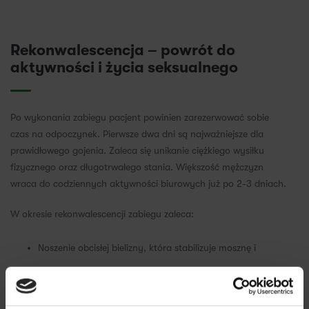
Rekonwalescencja – powrót do
aktywności i życia seksualnego
Po wykonania zabiegu pacjent powinien zarezerwować sobie
czas na odpoczynek. Pierwsze dwa dni są najważniejsze dla
prawidłowego gojenia. Zaleca się unikanie ciężkiego wysiłku
fizycznego oraz długotrwałego stania. Większość mężczyzn
wraca do codziennych aktywności biurowych już po 2-3 dniach.
W okresie rekonwalescencji zabiegu zaleca:
Noszenie obcisłej bielizny, która stabilizuje mosznę i
minimalizuje ryzyko powstania obrzęków.
Stosowanie okładów chłodzących w przypadku