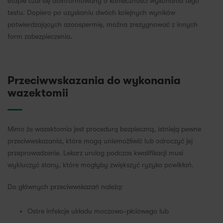
etapie czuł się doinformowany o konieczności wykonania tego
testu. Dopiero po uzyskaniu dwóch kolejnych wyników
potwierdzających azoospermię, można zrezygnować z innych
form zabezpieczenia.
Przeciwwskazania do wykonania
wazektomii
Mimo że wazektomia jest procedurą bezpieczną, istnieją pewne
przeciwwskazania, które mogą uniemożliwić lub odroczyć jej
przeprowadzenie. Lekarz urolog podczas kwalifikacji musi
wykluczyć stany, które mogłyby zwiększyć ryzyko powikłań.
Do głównych przeciwwskazań należą:
Ostre infekcje układu moczowo-płciowego lub