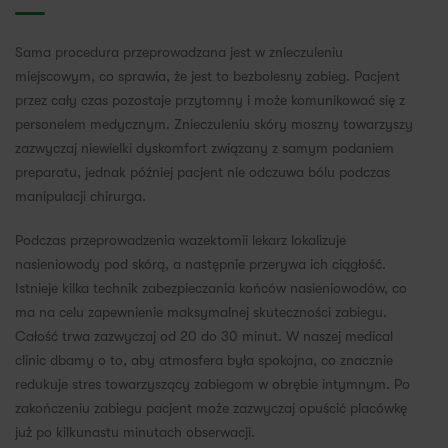
Sama procedura przeprowadzana jest w znieczuleniu
miejscowym, co sprawia, że jest to bezbolesny zabieg. Pacjent
przez cały czas pozostaje przytomny i może komunikować się z
personelem medycznym. Znieczuleniu skóry moszny towarzyszy
zazwyczaj niewielki dyskomfort związany z samym podaniem
preparatu, jednak później pacjent nie odczuwa bólu podczas
manipulacji chirurga.
Podczas przeprowadzenia wazektomii lekarz lokalizuje
nasieniowody pod skórą, a następnie przerywa ich ciągłość.
Istnieje kilka technik zabezpieczania końców nasieniowodów, co
ma na celu zapewnienie maksymalnej skuteczności zabiegu.
Całość trwa zazwyczaj od 20 do 30 minut. W naszej medical
clinic dbamy o to, aby atmosfera była spokojna, co znacznie
redukuje stres towarzyszący zabiegom w obrębie intymnym. Po
zakończeniu zabiegu pacjent może zazwyczaj opuścić placówkę
już po kilkunastu minutach obserwacji.