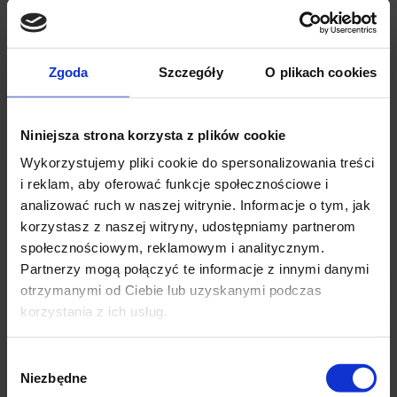
pogorszenie stanu zdrowia. Nie ma alternatywnej metody
leczenia.
Zgoda
Szczegóły
O plikach cookies
Selektywne lub radykalne usunięcie węzłów chłonnych szyi
Operacja układu chłonnego szyi odbywa się w znieczuleniu
Niniejsza strona korzysta z plików cookie
ogólnym, prowadzona jest z rozległego, długiego cięcia na
powierzchni bocznej szyi, od obojczyka do kąta żuchwy i ma na
Wykorzystujemy pliki cookie do spersonalizowania treści
celu usunięcie węzłów chłonnych przy podejrzeniu występowania
i reklam, aby oferować funkcje społecznościowe i
w nich przerzutów lub gdy istnieje pewność, że w powiększonych
analizować ruch w naszej witrynie. Informacje o tym, jak
węzłach są już przerzuty nowotworu. Rozległość zabiegu i liczba
korzystasz z naszej witryny, udostępniamy partnerom
dodatkowo usuniętych struktur anatomicznych zależą wyłącznie
społecznościowym, reklamowym i analitycznym.
od wielkości guza przerzutowego i od naciekania przez nowotwór
Partnerzy mogą połączyć te informacje z innymi danymi
✕
mięśni, naczyń i nerwów.
otrzymanymi od Ciebie lub uzyskanymi podczas
korzystania z ich usług.
Selektywna operacja węzłowa jest wykonywana przy
Wybór
małych nowotworach i obejmuje wybrany fragment szyi.
Niezbędne
zgody
Radykalna operacja węzłowa jest wykonywana przy