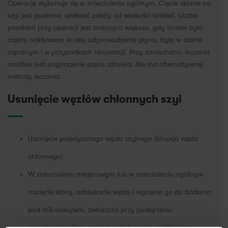
Operację wykonuje się w znieczuleniu ogólnym. Cięcie skórne na
szyi jest poziome, wielkość zależy od wielkości torbieli. Liczba
powikłań przy operacji jest znacząco większa, gdy torbiel była
często nakłuwana w celu odprowadzenia płynu, była w stanie
zapalnym i w przypadkach reoperacji. Przy zaniechaniu leczenia
możliwe jest pogorszenie stanu zdrowia. Nie ma alternatywnej
metody leczenia.
Usunięcie węzłów chłonnych szyi
Usunięcie pojedynczego węzła szyjnego (biopsja węzła
chłonnego)
W znieczuleniu miejscowym lub w znieczuleniu ogólnym
nacięcie skóry, odszukanie węzła i wycięcie go do badania
pod mikroskopem, zwłaszcza przy podejrzeniu
nowotworów. Przy zaniechaniu leczenia możliwe jest