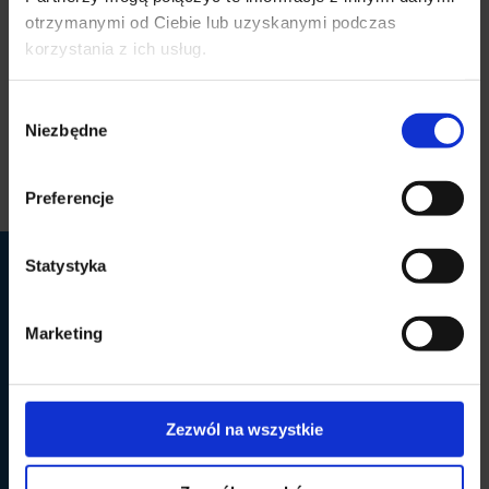
✕
otrzymanymi od Ciebie lub uzyskanymi podczas
korzystania z ich usług.
Lorem ipsum dolor sit amet, consectetur adipiscing elit.
Praesent vel rhoncus tellus, ac cursus erat. Phasellus iaculis
Wybór
Niezbędne
orci eu hendrerit egestas. Nam eget maximus nulla, vitae
zgody
finibus neque.
Preferencje
Statystyka
LUX MED Szpital Gdańsk
Marketing
LUX MED Szpital Gdańsk S.A., z siedzibą w Gdańsku, ul.
Wileńska 44, 80-215, wpisaną do Rejestru Przedsiębiorców
prowadzonego przez Sąd Rejonowy Gdańsk-Północ w
Zezwól na wszystkie
Gdańsku, VII Wydział Gospodarczy Krajowego Rejestru
Sądowego, pod numerem KRS: 0000183364. NIP 583 21 06