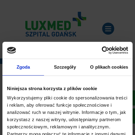
Umów się:
(58) 524 15 00
Zgoda
Szczegóły
O plikach cookies
Home
>
Pacjenci o nas
>
Opinia #2
Niniejsza strona korzysta z plików cookie
Opinia #2
Wykorzystujemy pliki cookie do spersonalizowania treści
i reklam, aby oferować funkcje społecznościowe i
Zabieg:
analizować ruch w naszej witrynie. Informacje o tym, jak
korzystasz z naszej witryny, udostępniamy partnerom
dr hab. n. med. Kornel
społecznościowym, reklamowym i analitycznym.
Partnerzy mogą połączyć te informacje z innymi danymi