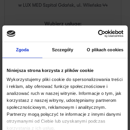
w LUX MED Szpital Gdańsk, ul. Wileńska 44
Wybierz usługę:
Zgoda
Szczegóły
O plikach cookies
O mnie
Wiek pacjentów
Wykształcenie
Niniejsza strona korzysta z plików cookie
Wykorzystujemy pliki cookie do spersonalizowania treści
O mnie
i reklam, aby oferować funkcje społecznościowe i
analizować ruch w naszej witrynie. Informacje o tym, jak
Jestem lekarzem neurologiem z ponad 15-letnim
korzystasz z naszej witryny, udostępniamy partnerom
doświadczeniem w leczeniu pacjentów zarówno w
społecznościowym, reklamowym i analitycznym.
Oddziale Neurologicznym jak i Poradni Neurologicznej.
Partnerzy mogą połączyć te informacje z innymi danymi
Poprzez uczestnictwo w licznych kursach oraz
✕
otrzymanymi od Ciebie lub uzyskanymi podczas
kongresach naukowych, a także współpracę z
korzystania z ich usług.