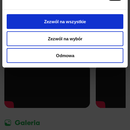
Wykształcenie
Zezwól na wszystkie
Absolwent Wydziału Lekarskiego Akademii Medycznej w
Gdańsku. Specjalista z ponad 15 letnim stażem.
Zezwól na wybór
YouTube
Odmowa
Galeria