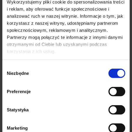
Wykorzystujemy pliki cookie do spersonalizowania treści
Artroskopia stawu kolanowego
i reklam, aby oferować funkcje społecznościowe i
analizować ruch w naszej witrynie. Informacje o tym, jak
Artroskopia stawu skokowego
korzystasz z naszej witryny, udostępniamy partnerom
Endoprotezoplastyka stawu kolanowego
społecznościowym, reklamowym i analitycznym.
Partnerzy mogą połączyć te informacje z innymi danymi
Endoprotezoplastyka stawu biodrowego
✕
otrzymanymi od Ciebie lub uzyskanymi podczas
korzystania z ich usług.
Operacja szwu ścięgna Achillesa
Zespolenie obojczyka
Zespolenie kości ramienia
Wybór
Niezbędne
zgody
Wiek pacjentów
Preferencje
od 3 r.ż.
Statystyka
Języki
angielski
Marketing