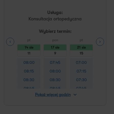
Usługa:
Konsultacja ortopedyczna
Wybierz termin:
pt
pon
pt
pon
14 sie
17 sie
21 sie
24 sie
11
9
15
10
08:00
07:45
07:00
07:30
08:15
08:00
07:15
07:45
08:30
08:30
07:30
08:00
08:45
08:45
07:45
08:15
Pokaż więcej godzin
09:00
09:15
08:00
08:30
09:15
09:35
08:15
09:15