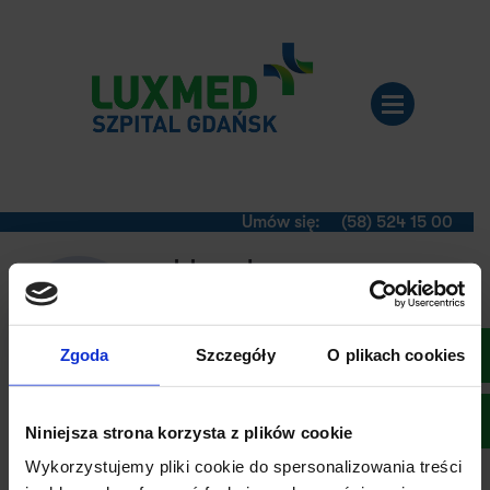
Umów się:
(58) 524 15 00
lek. med.
Ewa Błaszczyk
Zgoda
Szczegóły
O plikach cookies
Anestezjologia
Ze względu na specyfikę pracy tego specjalisty
Niniejsza strona korzysta z plików cookie
nie udostępniamy możliwości umawiania się
online.
Wykorzystujemy pliki cookie do spersonalizowania treści