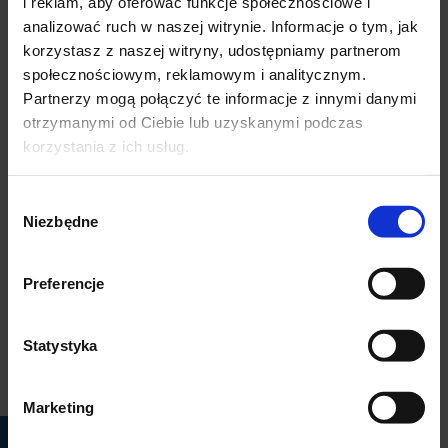
i reklam, aby oferować funkcje społecznościowe i
analizować ruch w naszej witrynie. Informacje o tym, jak
korzystasz z naszej witryny, udostępniamy partnerom
Zakres porad/choroby
Wykształcenie
społecznościowym, reklamowym i analitycznym.
Partnerzy mogą połączyć te informacje z innymi danymi
Zakres porad/choroby
✕
otrzymanymi od Ciebie lub uzyskanymi podczas
korzystania z ich usług.
anestezjologia
Wybór
Niezbędne
zgody
Wykształcenie
Lekarz specjalista anestezjologii i intensywnej terapii II-
Preferencje
go stopnia.
Ukończyła studia na Gdańskim Uniwersytecie
Statystyka
Medycznym.
Marketing