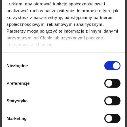
i reklam, aby oferować funkcje społecznościowe i
AZ Sint-Jan Hospital Brugge
analizować ruch w naszej witrynie. Informacje o tym, jak
korzystasz z naszej witryny, udostępniamy partnerom
Sheba Medical Center Tel Aviv
społecznościowym, reklamowym i analitycznym.
The Sefton Suite Hospital Liverpool
Partnerzy mogą połączyć te informacje z innymi danymi
✕
otrzymanymi od Ciebie lub uzyskanymi podczas
korzystania z ich usług.
Opinie
Wybór
Niezbędne
zgody
Przyjazna atmosfera, życzliwość, dobry
Lekarz z empat
kontakt z trudnym pacjentem, brak
opowiedział o e
sprzeciwu na obecność partnerki
jakości życia 
Preferencje
podczas wizyty, czas trwania
Niesamowicie m
konsultacji dostosowany do sytuacji.
Dziękuję.
Statystyka
Ewa
Bartek
Marketing