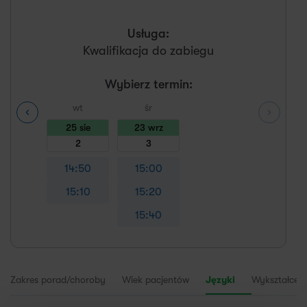
Usługa:
Kwalifikacja do zabiegu
Wybierz termin:
wt
śr
25 sie
23 wrz
2
3
14:50
15:00
15:10
15:20
15:40
Zakres porad/choroby
Wiek pacjentów
Języki
Wykształceni