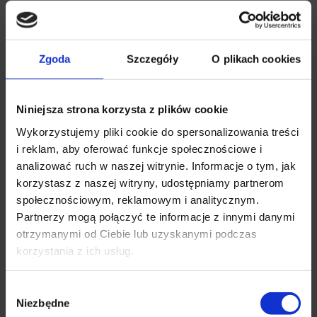
Zakres porad/choroby
Kwalifikacja do zabiegu
Zgoda
Szczegóły
O plikach cookies
Adenotomia - wycięcie migdałka gardłowego
Niniejsza strona korzysta z plików cookie
Operacja endoskopowa zatok przynosowych FESS
Wykorzystujemy pliki cookie do spersonalizowania treści
Podcięcie wędzidełka języka
i reklam, aby oferować funkcje społecznościowe i
analizować ruch w naszej witrynie. Informacje o tym, jak
korzystasz z naszej witryny, udostępniamy partnerom
Wiek pacjentów
społecznościowym, reklamowym i analitycznym.
od 18 r.ż.
Partnerzy mogą połączyć te informacje z innymi danymi
✕
otrzymanymi od Ciebie lub uzyskanymi podczas
korzystania z ich usług.
Języki
angielski
Wybór
Niezbędne
zgody