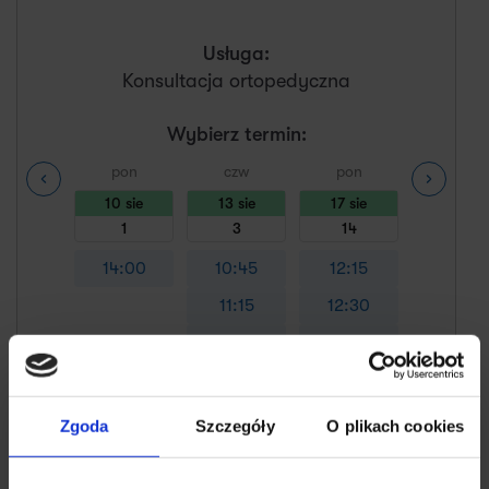
Usługa:
Konsultacja ortopedyczna
Wybierz termin:
pon
czw
pon
czw
10 sie
13 sie
17 sie
20 sie
1
3
14
10
14:00
10:45
12:15
08:15
11:15
12:30
09:45
11:30
12:45
10:00
13:00
10:15
Pokaż więcej godzin
13:15
10:30
Zgoda
Szczegóły
O plikach cookies
13:30
10:45