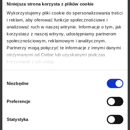
13:45
11:00
Niniejsza strona korzysta z plików cookie
Zakres porad/choroby
Wiek pacjentów
Wykształcenie
Opi
14:00
11:15
Wykorzystujemy pliki cookie do spersonalizowania treści
i reklam, aby oferować funkcje społecznościowe i
14:15
11:30
Zakres porad/choroby
analizować ruch w naszej witrynie. Informacje o tym, jak
14:30
11:45
korzystasz z naszej witryny, udostępniamy partnerom
Konsultacja ortopedyczna
Ból kolana
Ból barku
14:45
społecznościowym, reklamowym i analitycznym.
Partnerzy mogą połączyć te informacje z innymi danymi
Artroskopia
Operacja szwu ścięgna Achillesa
15:00
✕
otrzymanymi od Ciebie lub uzyskanymi podczas
15:15
korzystania z ich usług.
Wiek pacjentów
15:30
Wybór
od 18 r.ż.
Niezbędne
zgody
Wykształcenie
Preferencje
2008 specjalizacja z Ortopedii I Traumatologii
1997 r. – uzyskanie I stopnia specjalizacji z Ortopedii i
Statystyka
Traumatologii;