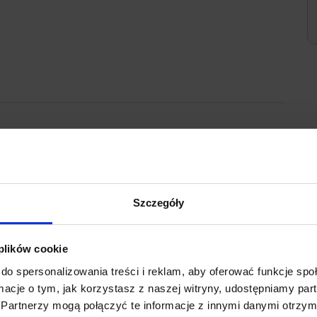
odrowego oraz kolanowego, a także przyjmuje pacjentów z
a wieloletnie doświadczenie zawodowe, które ciągle
kongresach i konferencjach naukowych.
Szczegóły
ktyki zajmuje się wykonywaniem badań diagnostycznych,
ja kości i artroskopia. Przeprowadza zabiegi z zakresu
 plików cookie
rukcję więzadła krzyżowego, plastykę skóry, przeszczep
do spersonalizowania treści i reklam, aby oferować funkcje sp
lenie odłamów kostnych i założenie wyciągu
ormacje o tym, jak korzystasz z naszej witryny, udostępniamy p
Partnerzy mogą połączyć te informacje z innymi danymi otrzym