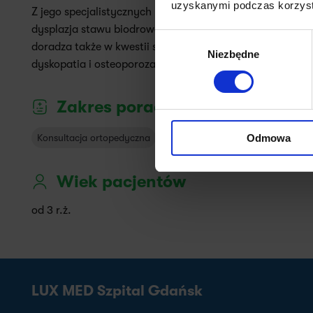
uzyskanymi podczas korzysta
Z jego specjalistycznych usług mogą korzystać osoby, któ
dysplazja stawu biodrowego, choroby zwyrodnieniowe i 
Wybór
doradza także w kwestii schorzeń i dolegliwości takich j
Niezbędne
zgody
dyskopatia i osteoporoza. Pomaga również podczas wys
Zakres porad/choroby
Odmowa
Konsultacja ortopedyczna
Terapia Orthokine
Podanie D
Wiek pacjentów
od 3 r.ż.
LUX MED Szpital Gdańsk