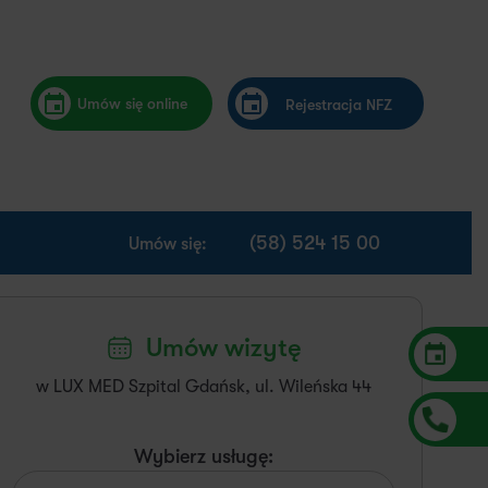
Umów się online
Rejestracja NFZ
(58) 524 15 00
Umów się:
Umów wizytę
w LUX MED Szpital Gdańsk, ul. Wileńska 44
Wybierz usługę: