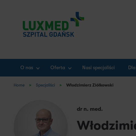
O nas
Oferta
Nasi specjaliści
Dla
Home
>
Specjaliści
>
Włodzimierz Ziółkowski
dr n. med.
Włodzimie