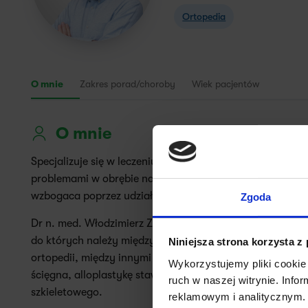
Ortopedia
O mnie
Zakres porad/choroby
Wiek pacjentów
O mnie
Specjalizuje się w leczeniu stopy i stawu skokowego, bi
problemami w obrębie nadgarstka, łokcia i barku. Posiad
wzbogaca poprzez udział w wielu kursach, szkoleniach, 
Zgoda
Dr n. med. Włodzimierz Ziółkowski w ramach swojej pra
do których należy między innymi USG ortopedyczne, biops
Niniejsza strona korzysta z
ortopedii, między innymi zakładanie opatrunków, rekonst
Wykorzystujemy pliki cookie 
ścięgna, alloplastykę stawów, rekonstrukcję stóp, zespo
ruch w naszej witrynie. Inf
szkieletowego.
reklamowym i analitycznym. 