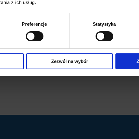
nia z ich usług.
re borykają się z takimi chorobami jak zapalenie kości,
wady kręgosłupa. Zgłaszającym się do niego pacjentom
ak różnego rodzaju złamania kości, skręcenia stawów,
Preferencje
Statystyka
tępowania bólów kręgosłupa.
Zezwól na wybór
Z
urolane (kwas hialuronowy)
Zabiegi ambulatoryjne