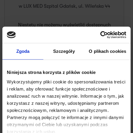
w LUX MED Szpital Gdańsk, ul. Wileńska 44
Niestety nie możemy wyświetlić dostępnych
terminów.
Umów tę wizytę dzwoniąc na numer
58 524 15 00
.
Zgoda
Szczegóły
O plikach cookies
O mnie
Zakres porad/choroby
Wiek pacjentów
Języki
Niniejsza strona korzysta z plików cookie
Wykorzystujemy pliki cookie do spersonalizowania treści
O mnie
i reklam, aby oferować funkcje społecznościowe i
analizować ruch w naszej witrynie. Informacje o tym, jak
Posiada specjalizacje w dziedzinach chorób
korzystasz z naszej witryny, udostępniamy partnerom
wewnętrznych oraz kardiologii.
społecznościowym, reklamowym i analitycznym.
W swoim gabinecie zajmuje się diagnozowaniem i
Partnerzy mogą połączyć te informacje z innymi danymi
leczeniem chorób serca i układu sercowo-naczyniowego,
✕
otrzymanymi od Ciebie lub uzyskanymi podczas
jak na przykład nadciśnienia tętniczego, zaburzeń rytmu
korzystania z ich usług.