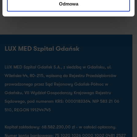
Języki
Odmowa
angielski, rosyjski
LUX MED Szpital Gdańsk
LUX MED Szpital Gdańsk S.A., z siedzibą w Gdańsku, ul.
Wileńska 44, 80-215, wpisaną do Rejestru Przedsiębiorców
prowadzonego przez Sąd Rejonowy Gdańsk-Północ w
Gdańsku, VII Wydział Gospodarczy Krajowego Rejestru
Sądowego, pod numerem KRS: 0000183364. NIP 583 21 06
510, REGON 191244745
Kapitał zakładowy: 68.582.230,00 zł - w całości opłacony.
Numer konta bankowego: 75 1020 1026 0000 1002 0481 2527