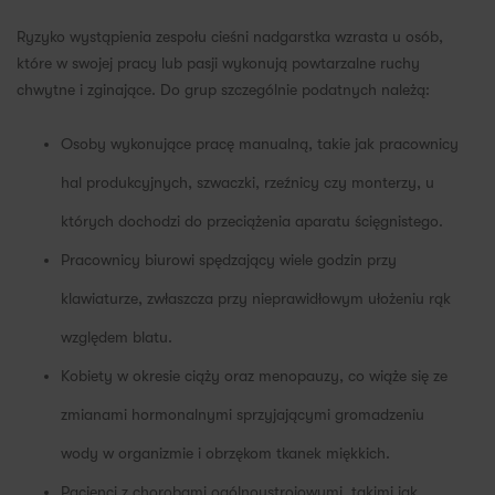
Ryzyko wystąpienia zespołu cieśni nadgarstka wzrasta u osób,
które w swojej pracy lub pasji wykonują powtarzalne ruchy
chwytne i zginające. Do grup szczególnie podatnych należą:
Osoby wykonujące pracę manualną, takie jak pracownicy
hal produkcyjnych, szwaczki, rzeźnicy czy monterzy, u
których dochodzi do przeciążenia aparatu ścięgnistego.
Pracownicy biurowi spędzający wiele godzin przy
klawiaturze, zwłaszcza przy nieprawidłowym ułożeniu rąk
względem blatu.
Kobiety w okresie ciąży oraz menopauzy, co wiąże się ze
zmianami hormonalnymi sprzyjającymi gromadzeniu
wody w organizmie i obrzękom tkanek miękkich.
Pacjenci z chorobami ogólnoustrojowymi, takimi jak