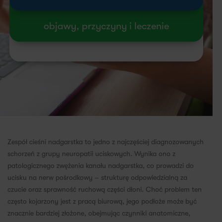
objawy, przyczyny i leczenie
Zespół cieśni nadgarstka to jedno z najczęściej diagnozowanych
schorzeń z grupy neuropatii uciskowych. Wynika ono z
patologicznego zwężenia kanału nadgarstka, co prowadzi do
ucisku na nerw pośrodkowy – strukturę odpowiedzialną za
czucie oraz sprawność ruchową części dłoni. Choć problem ten
często kojarzony jest z pracą biurową, jego podłoże może być
znacznie bardziej złożone, obejmując czynniki anatomiczne,