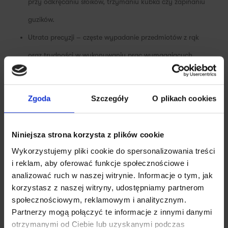
przy odkręcaniu słoików, trzymaniu kubka czy zapinaniu
guzików.
Utrata precyzji – częste wypadanie przedmiotów z rąk
oraz trudności w wykonywaniu prac wymagających
dokładności (np. pisanie ręczne, nawlekanie igły).
Zanik mięśni kłębu kciuka – w zaawansowanych stadiach
Zgoda
Szczegóły
O plikach cookies
kciuk staje się wyraźnie „płaski”, co świadczy o głębokim i
długotrwałym uszkodzeniu nerwu.
Niniejsza strona korzysta z plików cookie
Nieleczony ucisk prowadzi do nieodwracalnych zmian w
Wykorzystujemy pliki cookie do spersonalizowania treści
strukturze nerwu, co objawia się trwałym zaburzeniem czucia i
i reklam, aby oferować funkcje społecznościowe i
znacznym upośledzeniem sprawności manualnej.
analizować ruch w naszej witrynie. Informacje o tym, jak
Badanie EMG i ENG – diagnostyka
korzystasz z naszej witryny, udostępniamy partnerom
przewodnictwa nerwowego i ocena
społecznościowym, reklamowym i analitycznym.
Partnerzy mogą połączyć te informacje z innymi danymi
stopnia uszkodzenia nerwu
✕
otrzymanymi od Ciebie lub uzyskanymi podczas