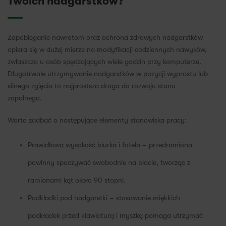
Twoich nadgarstków?
Zapobieganie nawrotom oraz ochrona zdrowych nadgarstków
opiera się w dużej mierze na modyfikacji codziennych nawyków,
zwłaszcza u osób spędzających wiele godzin przy komputerze.
Długotrwałe utrzymywanie nadgarstków w pozycji wyprostu lub
silnego zgięcia to najprostsza droga do rozwoju stanu
zapalnego.
Warto zadbać o następujące elementy stanowiska pracy:
Prawidłowa wysokość biurka i fotela – przedramiona
powinny spoczywać swobodnie na blacie, tworząc z
ramionami kąt około 90 stopni.
Podkładki pod nadgarstki – stosowanie miękkich
podkładek przed klawiaturą i myszką pomaga utrzymać