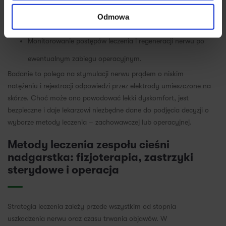
Wykluczenie innych przyczyn drętwienia rąk, takich jak
Odmowa
dyskopatia szyjna czy zespół rowka nerwu łokciowego.
Monitorowanie postępów leczenia i regeneracji nerwu po
ewentualnym zabiegu operacyjnym.
Badanie to polega na stymulacji nerwu prądem o niskim
natężeniu i rejestracji odpowiedzi przez elektrody umieszczone na
skórze. Choć może ono powodować lekki dyskomfort, jest
bezpieczne i daje lekarzowi niezbędne dane do podjęcia decyzji o
wyborze metody leczenia – zachowawczej lub operacyjnej.
Metody leczenia zespołu cieśni
nadgarstka: fizjoterapia, zastrzyki
sterydowe i operacja
Strategia leczenia zależy przede wszystkim od stopnia
uszkodzenia nerwu oraz czasu trwania objawów. W