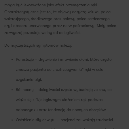
mogą być lekceważone jako efekt przemęczenia ręki.
Charakterystyczne jest to, że objawy dotyczą kciuka, palca
wskazującego, środkowego oraz połowy palca serdecznego –
czyli obszaru unerwianego przez nerw pośrodkowy. Mały palec
zazwyczaj pozostaje wolny od dolegliwości.
Do najczęstszych symptomów należą:
Parestezje – drętwienie i mrowienie dłoni, które często
zmusza pacjenta do „roztrzepywania” ręki w celu
uzyskania ulgi.
Ból nocny – dolegliwości często wybudzają ze snu, co
wiąże się z fizjologicznym ułożeniem rąk podczas
odpoczynku oraz tendencją do nocnych obrzęków.
Osłabienie siły chwytu – pacjenci zauważają trudności