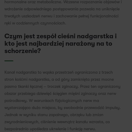
hormonalne oraz metaboliczne. Wczesne rozpoznanie objawów i
wdrożenie odpowiedniego postępowania pozwala na uniknięcie
trwałych uszkodzeń nerwu i zachowanie pełnej funkcjonalności
ręki w codziennych czynnościach.
Czym jest zespół cieśni nadgarstka i
kto jest najbardziej narażony na to
schorzenie?
Kanał nadgarstka to wąska przestrzeń ograniczona z trzech
stron kośćmi nadgarstka, a od góry zamknięta przez mocne
pasmo tkanki łącznej – troczek zginaczy. Przez ten ograniczony
obszar przebiega dziewięć ścięgien mięśni zginaczy oraz nerw
pośrodkowy. W warunkach fizjologicznych nerw ma
wystarczająco dużo miejsca, by swobodnie przewodzić impulsy.
Jednak w wyniku stanu zapalnego, obrzęku lub zmian
zwyrodnieniowych, ciśnienie wewnątrz kanału wzrasta, co
bezpośrednio upośledza ukrwienie i funkcję nerwu.