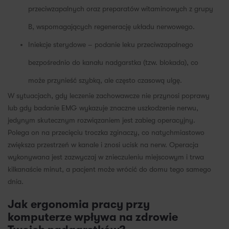
przeciwzapalnych oraz preparatów witaminowych z grupy
B, wspomagających regenerację układu nerwowego.
Iniekcje sterydowe – podanie leku przeciwzapalnego
bezpośrednio do kanału nadgarstka (tzw. blokada), co
może przynieść szybką, ale często czasową ulgę.
W sytuacjach, gdy leczenie zachowawcze nie przynosi poprawy
lub gdy badanie EMG wykazuje znaczne uszkodzenie nerwu,
jedynym skutecznym rozwiązaniem jest zabieg operacyjny.
Polega on na przecięciu troczka zginaczy, co natychmiastowo
zwiększa przestrzeń w kanale i znosi ucisk na nerw. Operacja
wykonywana jest zazwyczaj w znieczuleniu miejscowym i trwa
kilkanaście minut, a pacjent może wrócić do domu tego samego
dnia.
Jak ergonomia pracy przy
komputerze wpływa na zdrowie