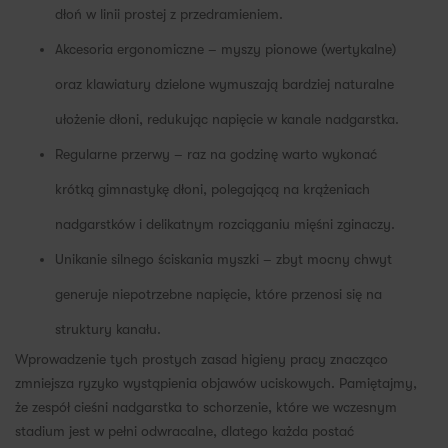
dłoń w linii prostej z przedramieniem.
Akcesoria ergonomiczne – myszy pionowe (wertykalne)
oraz klawiatury dzielone wymuszają bardziej naturalne
ułożenie dłoni, redukując napięcie w kanale nadgarstka.
Regularne przerwy – raz na godzinę warto wykonać
krótką gimnastykę dłoni, polegającą na krążeniach
nadgarstków i delikatnym rozciąganiu mięśni zginaczy.
Unikanie silnego ściskania myszki – zbyt mocny chwyt
generuje niepotrzebne napięcie, które przenosi się na
struktury kanału.
Wprowadzenie tych prostych zasad higieny pracy znacząco
zmniejsza ryzyko wystąpienia objawów uciskowych. Pamiętajmy,
że zespół cieśni nadgarstka to schorzenie, które we wczesnym
stadium jest w pełni odwracalne, dlatego każda postać