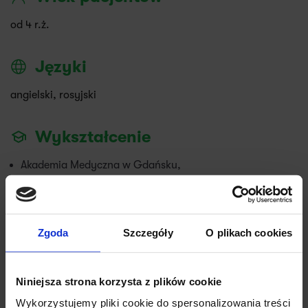
od 4 r.ż.
Języki
angielski, rosyjski
Wykształcenie
Akademia Medyczna w Gdańsku,
Specjalista Okulistyki II stopnia
Doświadczenie zawodowe
Zgoda
Szczegóły
O plikach cookies
Akademia Medyczna w Gdańsku
Niniejsza strona korzysta z plików cookie
Szpital Gdańsk Zaspa
Wykorzystujemy pliki cookie do spersonalizowania treści