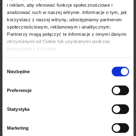
LUX MED Szpital Gdańsk
i reklam, aby oferować funkcje społecznościowe i
analizować ruch w naszej witrynie. Informacje o tym, jak
Wojewódzki Zespół ds. orzekania o niepełnosprawności
korzystasz z naszej witryny, udostępniamy partnerom
i stopniu niepełnosprawności
społecznościowym, reklamowym i analitycznym.
Indywidualna Specjalistyczna Praktyka Lekarska
Partnerzy mogą połączyć te informacje z innymi danymi
Magdalena de Laval
✕
otrzymanymi od Ciebie lub uzyskanymi podczas
korzystania z ich usług.
Opinie
Wybór
Niezbędne
zgody
Pani doktor pełna profesjonalistka
Kontrolne bada
byłam dziś na pierwszej wizycie u Pani
usunięcia zaćm
Preferencje
Doktor po wyjściu z Luxmedu
pierwszego oka 
poczułem dużą ulgę i jestem dobrej
kontrolne badan
myśli ze przy pomocy Pani Doktor uda
Pani doktor, j
Statystyka
mi się odzyskać pełnosprawny wzrok
zadowolona, s
bardzo dobrych
Marketing
świetna lekarka