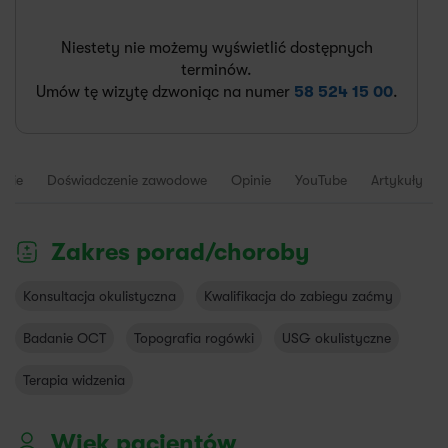
Niestety nie możemy wyświetlić dostępnych
terminów.
Umów tę wizytę dzwoniąc na numer
58 524 15 00
.
enie
Doświadczenie zawodowe
Opinie
YouTube
Artykuły
Zakres porad/choroby
Konsultacja okulistyczna
Kwalifikacja do zabiegu zaćmy
Badanie OCT
Topografia rogówki
USG okulistyczne
Terapia widzenia
Wiek pacjentów